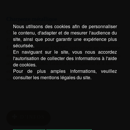
Charpente métallique
Nous utilisons des cookies afin de personnaliser
Charpente Métallique 64 – Landes : Expertise en
le contenu, d'adapter et de mesurer l'audience du
site, ainsi que pour garantir une expérience plus
Charpente Métallique et Étanchéité par l’Entreprise
sécurisée.
ESTAC L’entreprise ESTAC, spécialisée en charpente
En naviguant sur le site, vous nous accordez
métallique et étanchéité, est un leader reconnu dans la
l'autorisation de collecter des informations à l'aide
région 64 – Landes. Grâce à son expertise et à son
de cookies.
Pour de plus amples informations, veuillez
engagement envers l’excellence, ESTAC offre des
consulter les mentions légales du site.
solutions innovantes et durables, …
D’INFOS