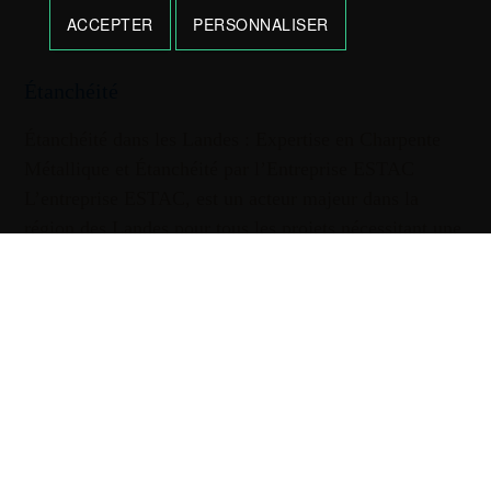
ACCEPTER
PERSONNALISER
Étanchéité
Étanchéité dans les Landes : Expertise en Charpente
Métallique et Étanchéité par l’Entreprise ESTAC
L’entreprise ESTAC, est un acteur majeur dans la
région des Landes pour tous les projets nécessitant une
étanchéité parfaite. Grâce à son savoir-faire et son
engagement envers la qualité, ESTAC offre des
solutions durables et fiables, …
D’INFOS